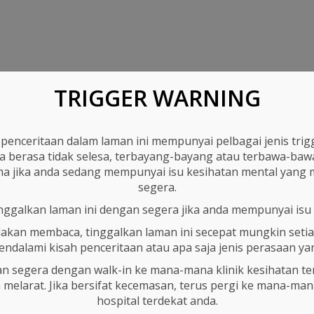
nya saya kena
berkongsi rasa. Aku diuji sejak
ic bulan 5. Bulan 4
lahir. Ditinggallkan ibubapa di
dua minggu
[ Baca
dalam
[ Baca Selanjutnya ]
TRIGGER WARNING
 penceritaan dalam laman ini mempunyai pelbagai jenis trig
DEPRESSION
berasa tidak selesa, terbayang-bayang atau terbawa-bawa i
a jika anda sedang mempunyai isu kesihatan mental yang
segera.
nggalkan laman ini dengan segera jika anda mempunyai isu i
lakan membaca, tinggalkan laman ini secepat mungkin setiap
 mendalami kisah penceritaan atau apa saja jenis perasaan 
Kenapa Aku?
n segera dengan walk-in ke mana-mana klinik kesihatan ter
Admin
-
March 23, 2018
ough
melarat. Jika bersifat kecemasan, terus pergi ke mana-m
23, 2018
Assalamualaikum kepada semua
hospital terdekat anda.