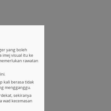
ger yang boleh
mej visual itu ke
 memerlukan rawatan
ni.
 kali berasa tidak
yang mengganggu.
dekat, sekiranya
ana wad kecemasan