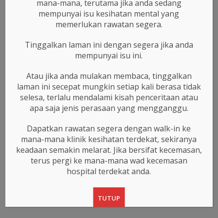
mana-mana, terutama jika anda sedang
mempunyai isu kesihatan mental yang
memerlukan rawatan segera.
MENTAL ialah sebuah inisiatif yang dilancarkan
Tinggalkan laman ini dengan segera jika anda
sebagai platform untuk memberi peluang kepada
mempunyai isu ini.
penghidap kecelaruan mental di Malaysia untuk
berkongsi kisah perjuangan mereka yang dihadapi
Atau jika anda mulakan membaca, tinggalkan
laman ini secepat mungkin setiap kali berasa tidak
secara senyap.
selesa, terlalu mendalami kisah penceritaan atau
Baca Selanjutnya →
apa saja jenis perasaan yang mengganggu.
Dapatkan rawatan segera dengan walk-in ke
mana-mana klinik kesihatan terdekat, sekiranya
keadaan semakin melarat. Jika bersifat kecemasan,
terus pergi ke mana-mana wad kecemasan
KATEGORI
hospital terdekat anda.
.
TUTUP
Kategori