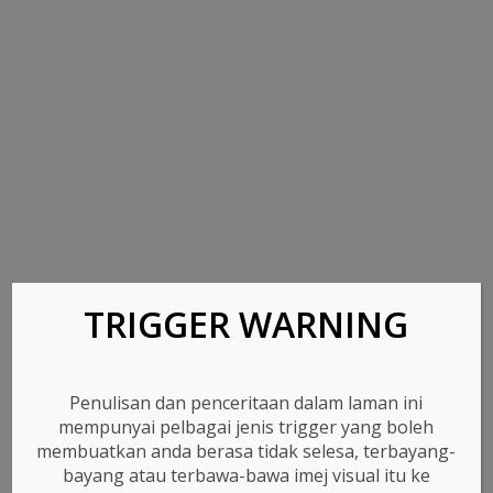
(Opens
(Opens
in
in
new
new
Loading...
window)
window)
Komentar FB
Komen
Tagged
Lost
,
Masalah
TRIGGER WARNING
Post
Aku Sakit Ke?
Kisah Hari Ini
navigation
Penulisan dan penceritaan dalam laman ini
mempunyai pelbagai jenis trigger yang boleh
membuatkan anda berasa tidak selesa, terbayang-
bayang atau terbawa-bawa imej visual itu ke
MENGENAI MENTAL