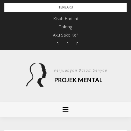
Skip
TERBARU
to
Kisah Hari Ini
content
Tolong
Aku Sakit Ke?
Perjuangan Dalam Senyap
PROJEK MENTAL