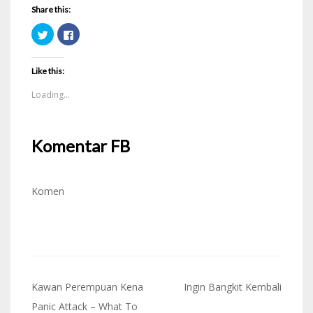
Share this:
Click
Click
to
to
share
share
on
on
Twitter
Facebook
Like this:
(Opens
(Opens
in
in
new
new
Loading...
window)
window)
Komentar FB
Komen
Post
Kawan Perempuan Kena
Ingin Bangkit Kembali
navigation
Panic Attack – What To