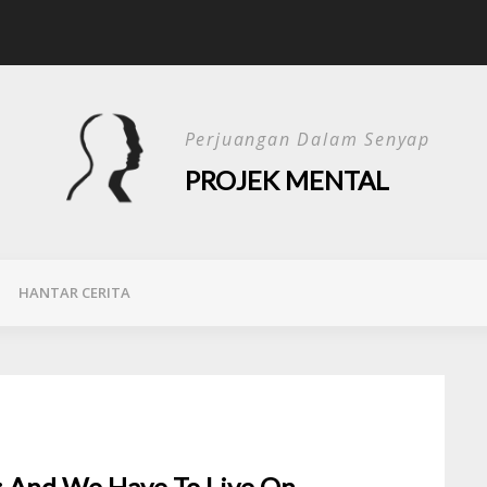
Kisah Hari Ini
Perjuangan Dalam Senyap
PROJEK MENTAL
HANTAR CERITA
: And We Have To Live On