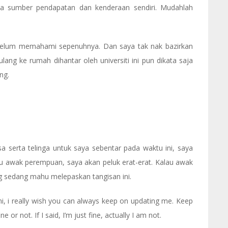
ada sumber pendapatan dan kenderaan sendiri. Mudahlah
 belum memahami sepenuhnya. Dan saya tak nak bazirkan
ulang ke rumah dihantar oleh universiti ini pun dikata saja
ng.
serta telinga untuk saya sebentar pada waktu ini, saya
u awak perempuan, saya akan peluk erat-erat. Kalau awak
ng sedang mahu melepaskan tangisan ini.
, i really wish you can always keep on updating me. Keep
or not. If I said, I’m just fine, actually I am not.