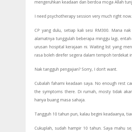
mengeruhkan keadaan dan berdoa moga Allah tunju
I need psychotherapy session very much right now.
CP yang dulu, setiap kali sesi RM300. Mana nak 
alamatnya tunggulah beberapa minggu lagi, entah-
urusan hospital kerajaan ni. Waiting list yang m
rasa boleh direfer segera dalam tempoh terdekat in
Nak tangguh pengajian? Sorry, I don’t want.
Cubalah fahami keadaan saya. No enough rest can 
the symptoms there. Di rumah, mosty tidak akan 
hanya buang masa sahaja.
Tangguh 10 tahun pun, kalau begini keadaanya, tia
Cukuplah, sudah hampir 10 tahun. Saya mahu se