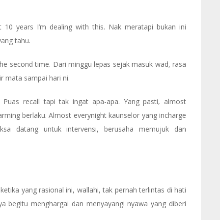
 10 years I’m dealing with this. Nak meratapi bukan ini
yang tahu.
 the second time. Dari minggu lepas sejak masuk wad, rasa
r mata sampai hari ni.
Puas recall tapi tak ingat apa-apa. Yang pasti, almost
arming berlaku. Almost everynight kaunselor yang incharge
aksa datang untuk intervensi, berusaha memujuk dan
ka yang rasional ini, wallahi, tak pernah terlintas di hati
aya begitu menghargai dan menyayangi nyawa yang diberi