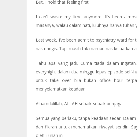
But, I hold that feeling first.
I can’t waste my time anymore. It’s been almost
masanya, walau dalam hati, luluhnya hanya tuhan 
Last week, I’ve been admit to psychiatry ward for
nak nangis. Tapi masih tak mampu nak keluarkan ai
Tahu apa yang jadi, Cuma tiada dalam ingatan. 
everynight dalam dua minggu lepas episode self-h
untuk take over bila bukan office hour terp
menyelamatkan keadaan.
Alhamdulillah, ALLAH sebaik-sebaik penjaga.
Semua yang berlaku, tanpa keadaan sedar. Dalam keti
dan fikiran untuk menamatkan riwayat sendiri. S
oleh Tuhan ini.